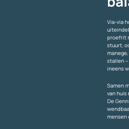
bal
Via-via 
uiteinde
proefrit
stuurt, 
manege, 
stallen 
ineens w
Samen me
van huis 
De Genny
wendbaar
mensen d