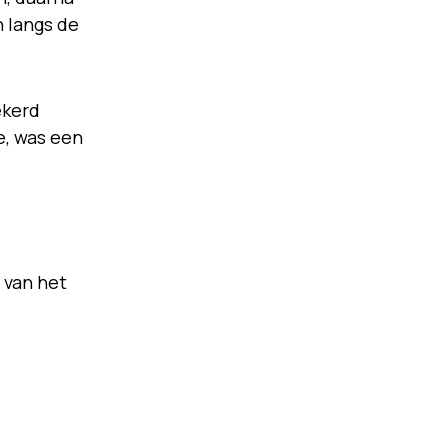
n langs de
ekerd
e, was een
 van het