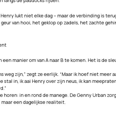
n langs de paddocks rijden.
op Henry lukt niet elke dag – maar de verbinding is teru
geur van hooi, het geklop op zadels, het zachte gehin
ent
 een manier om van A naar B te komen. Het is de sle
s weg zijn,” zegt ze eerlijk. “Maar ik hoef niet meer 
l de stal in, ik aai Henry over zijn neus, ik kan meeprate
d.”
ze horen: in en rond de manege. De Genny Urban zorg
 maar een dagelijkse realiteit.