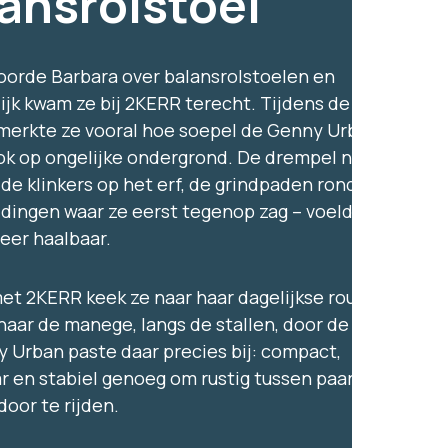
ansrolstoel
hoorde Barbara over balansrolstoelen en
lijk kwam ze bij 2KERR terecht. Tijdens de
 merkte ze vooral hoe soepel de Genny Urban
ook op ongelijke ondergrond. De drempel naar de
de klinkers op het erf, de grindpaden rondom de
– dingen waar ze eerst tegenop zag – voelden
eer haalbaar.
t 2KERR keek ze naar haar dagelijkse routes:
naar de manege, langs de stallen, door de rijbaan.
 Urban paste daar precies bij: compact,
 en stabiel genoeg om rustig tussen paarden en
oor te rijden.