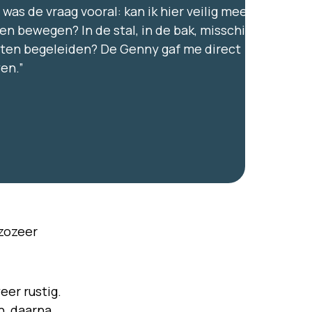
 was de vraag vooral: kan ik hier veilig mee tussen
en bewegen? In de stal, in de bak, misschien zelfs
tten begeleiden? De Genny gaf me direct
en.”
 zozeer
eer rustig.
n, daarna