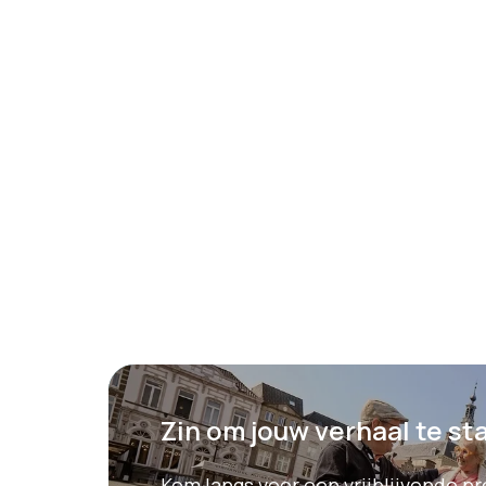
Zin om jouw verhaal te st
Kom langs voor een vrijblijvende p