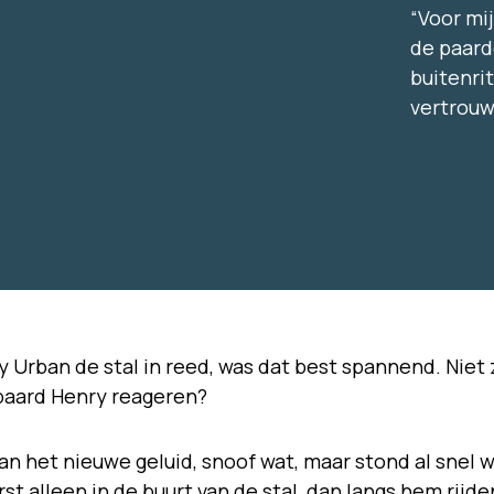
“Voor mij
de paard
buitenri
vertrouw
 Urban de stal in reed, was dat best spannend. Niet
 paard Henry reageren?
n het nieuwe geluid, snoof wat, maar stond al snel w
st alleen in de buurt van de stal, dan langs hem rijde