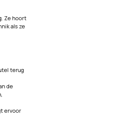
g. Ze hoort
nik als ze
utel terug
aan de
n,
t ervoor