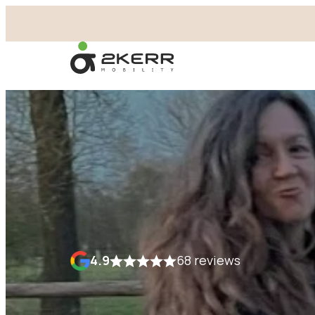
- Home pagina
4.9
68 reviews