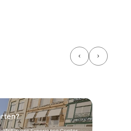
arten?
roefrit in ons Experience Center