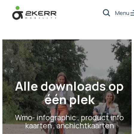
Menu
Zoeken
- Home pagina
Alle downloads op
één plek
Wmo- infographic , product info
kaarten , anchichtkaarten