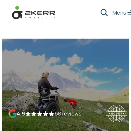
Menu
Zoeken
- Home pagina
4.9
68 reviews