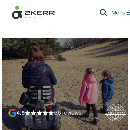
Menu
Zoeken
- Home pagina
4.9
66 reviews