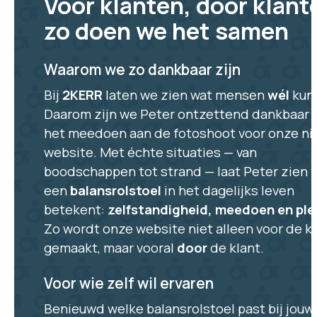
Voor klanten, door klant
zo doen we het samen
Waarom we zo dankbaar zijn
Bij
2KERR
laten we zien wat mensen
wél
kun
Daarom zijn we Peter ontzettend dankbaar 
het meedoen aan de fotoshoot voor onze n
website. Met échte situaties — van
boodschappen tot strand — laat Peter zien 
een
balansrolstoel
in het dagelijks leven
betekent:
zelfstandigheid, meedoen en ple
Zo wordt onze website niet alleen voor de k
gemaakt, maar vooral
door
de klant.
Voor wie zelf wil ervaren
Benieuwd welke balansrolstoel past bij jouw