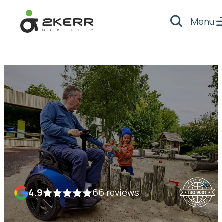
Menu
Zoeken
- Home pagina
4.9
66 reviews