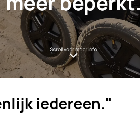
meer beperkt
Scroll voor meer info
enlijk iedereen."