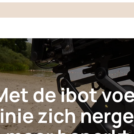
Met de ibot voe
inie zich nerg