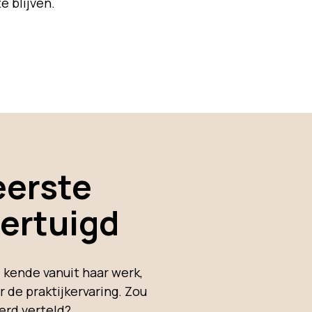
e blijven.
eerste
ertuigd
 kende vanuit haar werk,
r de praktijkervaring. Zou
erd verteld?