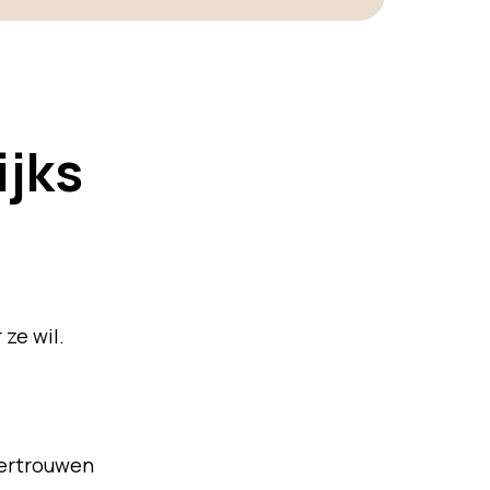
ijks
 ze wil.
vertrouwen