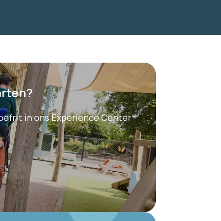
arten?
roefrit in ons Experience Center