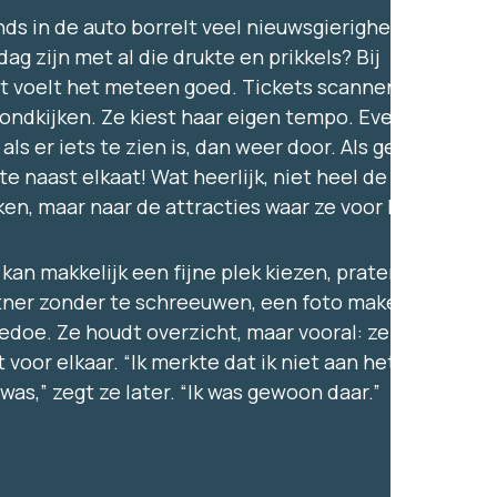
nds in de auto borrelt veel nieuwsgierigheid: hoe
dag zijn met al die drukte en prikkels? Bij
 voelt het meteen goed. Tickets scannen,
rondkijken. Ze kiest haar eigen tempo. Even
 als er iets te zien is, dan weer door. Als gezin op
e naast elkaat! Wat heerlijk, niet heel de dag
ijken, maar naar de attracties waar ze voor kwam.
kan makkelijk een fijne plek kiezen, praten met
tner zonder te schreeuwen, een foto maken
edoe. Ze houdt overzicht, maar vooral: ze heeft
voor elkaar. “Ik merkte dat ik niet aan het
 was,” zegt ze later. “Ik was gewoon daar.”