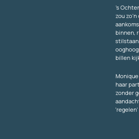
’s Ochte
zou zo’n 
aankomst
binnen, 
stilstaan
ooghoogt
billen k
Monique 
haar par
zonder g
aandacht 
‘regelen’