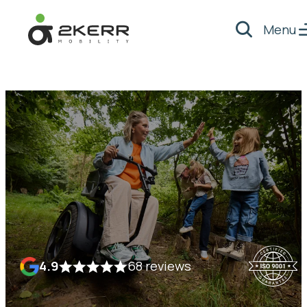
Menu
Zoeken
- Home pagina
4.9
68 reviews