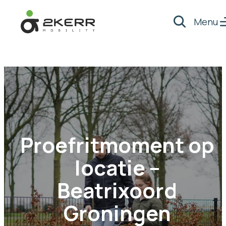
Menu
Zoeken
- Home pagina
Proefritmoment op
locatie –
Beatrixoord
Groningen