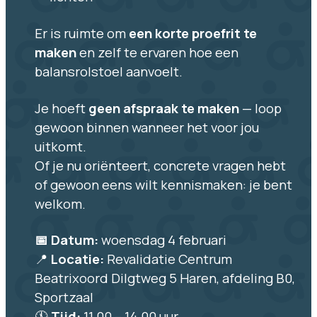
Er is ruimte om
een korte proefrit te
maken
en zelf te ervaren hoe een
balansrolstoel aanvoelt.
Je hoeft
geen afspraak te maken
— loop
gewoon binnen wanneer het voor jou
uitkomt.
Of je nu oriënteert, concrete vragen hebt
of gewoon eens wilt kennismaken: je bent
welkom.
📅 Datum:
woensdag 4 februari
📍
Locatie:
Revalidatie Centrum
Beatrixoord Dilgtweg 5 Haren, afdeling B0,
Sportzaal
🕚
Tijd:
11.00 – 14.00 uur