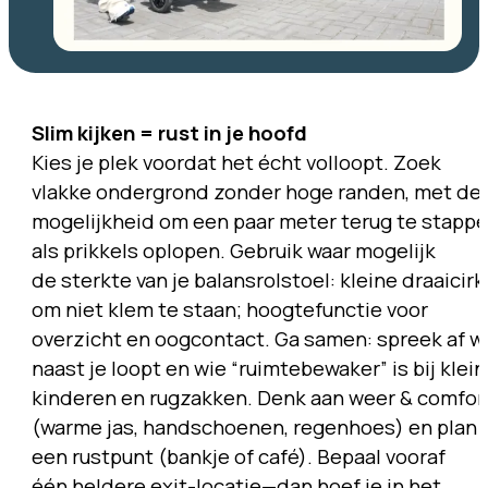
Slim kijken = rust in je hoofd
Kies je plek voordat het écht volloopt. Zoek
vlakke ondergrond zonder hoge randen, met de
mogelijkheid om een paar meter terug te stapp
als prikkels oplopen. Gebruik waar mogelijk
de sterkte van je balansrolstoel: kleine draaicirk
om niet klem te staan; hoogtefunctie voor
overzicht en oogcontact. Ga samen: spreek af w
naast je loopt en wie “ruimtebewaker” is bij klei
kinderen en rugzakken. Denk aan weer & comfor
(warme jas, handschoenen, regenhoes) en plan
een rustpunt (bankje of café). Bepaal vooraf
één heldere exit-locatie—dan hoef je in het