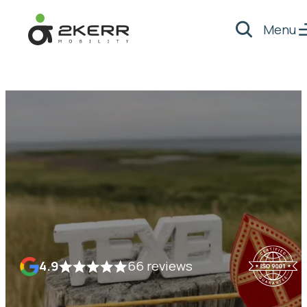
Menu
Zoeken
- Home pagina
4.9
66 reviews