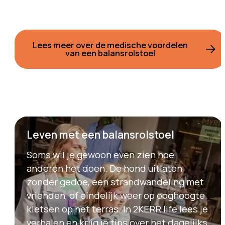
Lees meer over de medische voordelen
van een balansrolstoel
Leven met een balansrolstoel
Soms wil je gewoon even zien hoe
anderen het doen. De hond uitlaten
zonder gedoe, een strandwandeling met
vrienden, of eindelijk weer op ooghoogte
kletsen op het terras. In 2KERR life lees je
verhalen en krijg je tips over het dagelijks