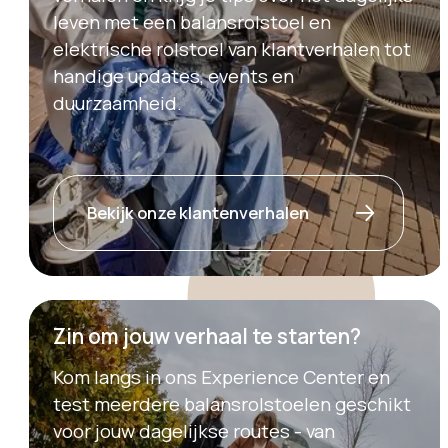
leven met een balansrolstoel en
elektrische rolstoel van klantverhalen tot
handige updates, events en
duurzaamheid.
Bekijk onze klantenverhalen
Zin om jouw verhaal te starten?
Kom langs in ons Experience Center en
test meerdere balansrolstoelen geschikt
voor jouw dagelijkse routes - van