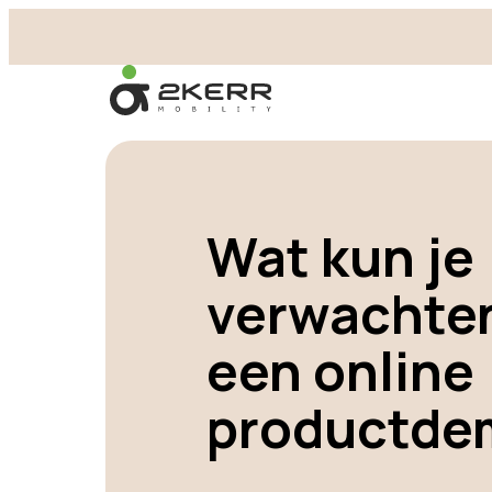
- Home pagina
Wat kun je
verwachten
een online
productde