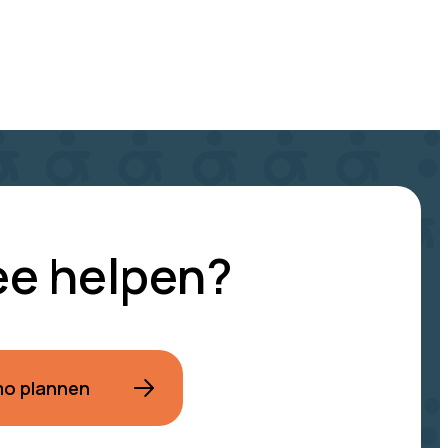
ee helpen?
mo plannen