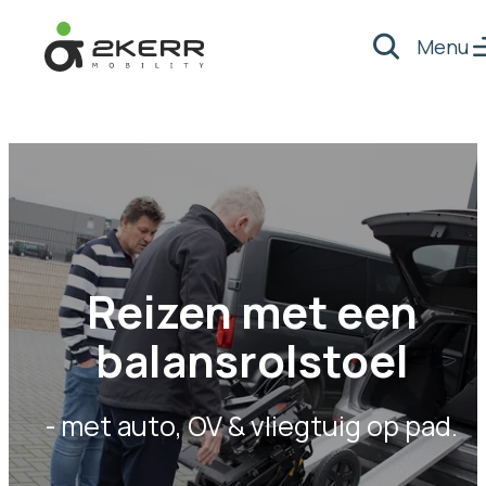
Menu
Zoeken
- Home pagina
Reizen met een
balansrolstoel
- met auto, OV & vliegtuig op pad.