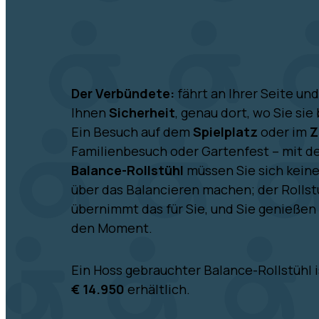
Der Verbündete:
fährt an Ihrer Seite und
Ihnen
Sicherheit
, genau dort, wo Sie sie
Ein Besuch auf dem
Spielplatz
oder im
Z
Familienbesuch oder Gartenfest – mit 
Balance-Rollstühl
müssen Sie sich kein
über das Balancieren machen; der Rollst
übernimmt das für Sie, und Sie genießen
den Moment.
Ein Hoss gebrauchter Balance-Rollstühl 
€ 14.950
erhältlich.