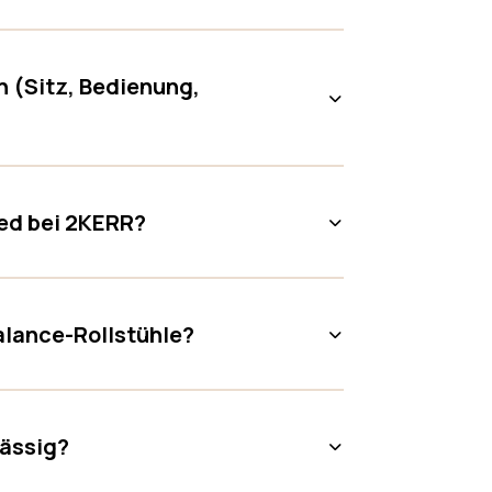
n (Sitz, Bedienung,
ed bei 2KERR?
alance-Rollstühle?
lässig?