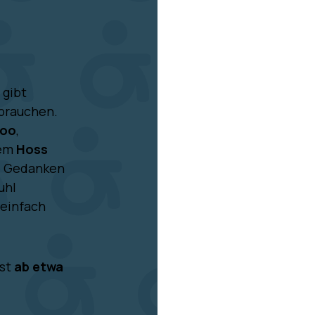
 gibt
 brauchen.
oo
,
dem
Hoss
e Gedanken
uhl
 einfach
ist
ab etwa