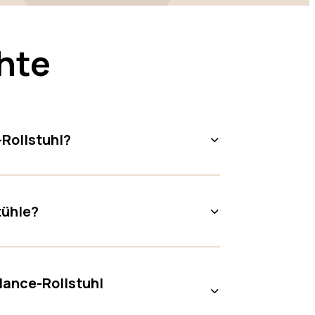
hte
Rollstuhl?
tühle?
lance-Rollstuhl