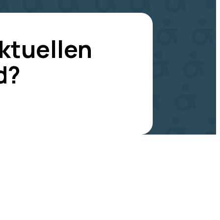
ktuellen
d?