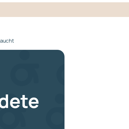
raucht
dete