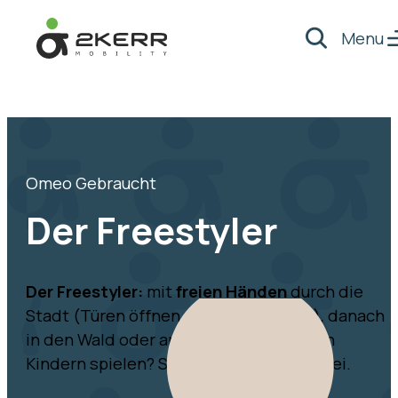
Menu
Suche
- Home pagina
Omeo Gebraucht
Der Freestyler
Der Freestyler:
mit
freien Händen
durch die
Stadt (Türen öffnen, Einkäufe greifen), danach
in den Wald oder an den Strand. Mit den
Kindern spielen? Sie haben die Hände frei.