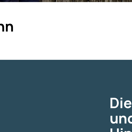
nn
Die
und