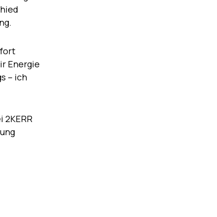
chied
ng.
fort
ir Energie
s – ich
ei 2KERR
dung