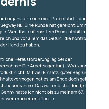
dernis
ard organisierte ich eine Probefahrt – damals
 Segway NL. Eine Runde hat gereicht, um mich zu
en. Wendbar auf engstem Raum, stabil im
eich und vor allem das Gefühl, die Kontrolle
n der Hand zu haben.
ntliche Herausforderung lag bei der
ernahme: Die Arbeitsagentur (UWV) kannte
rodukt nicht. Mit viel Einsatz, guter Begründung
hhaltevermögen hat es am Ende doch geklappt:
stenübernahme. Das war entscheidend, denn
 Genny hätte ich nicht bis zu meinem 67.
hr weiterarbeiten können.