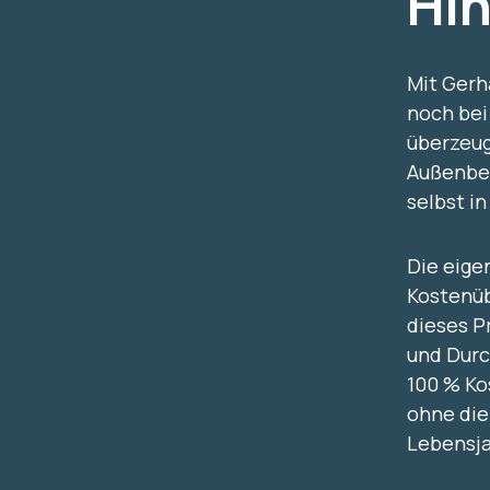
Hin
Mit Gerh
noch bei
überzeug
Außenber
selbst i
Die eige
Kostenüb
dieses P
und Durc
100 % Ko
ohne die
Lebensja