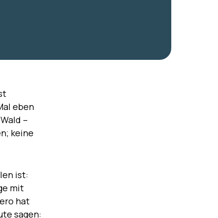
st
Mal eben
 Wald –
n; keine
en ist:
ge mit
Zero hat
ute sagen: