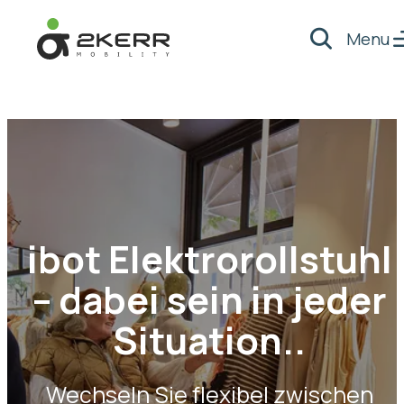
Menu
Suche
- Home pagina
ibot Elektrorollstuhl
– dabei sein in jeder
Situation..
Wechseln Sie flexibel zwischen