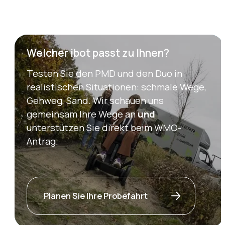
Welcher ibot passt zu Ihnen?
Testen Sie den PMD und den Duo in
realistischen Situationen: schmale Wege,
Gehweg, Sand. Wir schauen uns
gemeinsam Ihre Wege an
und
unterstützen Sie direkt beim WMO-
Antrag.
Planen Sie Ihre Probefahrt