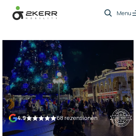
Menu
Suche
- Home pagina
4.9
68 rezensionen