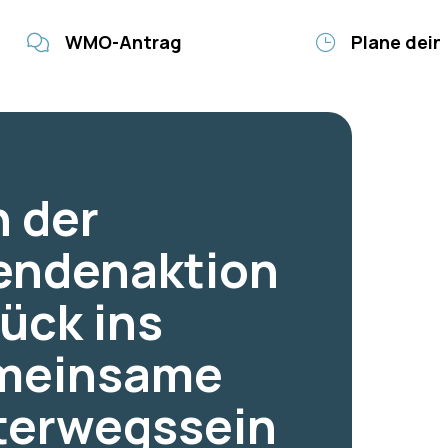
WMO-Antrag
Plane dein
 der
endenaktion
ück ins
meinsame
terwegssein