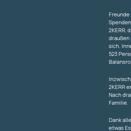
Freunde 
Spendena
2KERR, d
draußen 
sich. In
523 Pers
Balansrol
Inzwisch
2KERR er
Nach dra
Familie.
Dank all
etwas Es