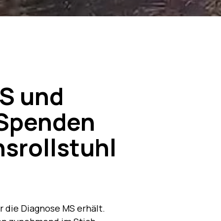
S und
 Spenden
srollstuhl
 er die Diagnose MS erhält.