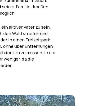
ihn zunehmend im Stich.
d seiner Familie draußen
nmöglich.
 ein aktiver Vater zu sein.
h den Wald streifen und
der in einen Freizeitpark
, ohne über Entfernungen,
achdenken zu müssen. In der
r weniger, da die
werden.