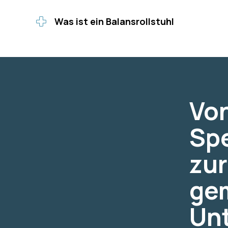
Was ist ein Balansrollstuhl
Von
Sp
zur
ge
Un