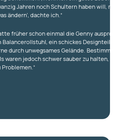
wanzig Jahren noch Schultern haben will, muss ich
was ändern‘,
dachte ich.“
atte früher schon einmal die Genny ausprobiert.
 Balancerollstuhl, ein schickes Designteil. Ich
rne durch unwegsames Gelände. Bestimmte Teile
ls waren jedoch schwer sauber zu halten, und das
u Problemen.“