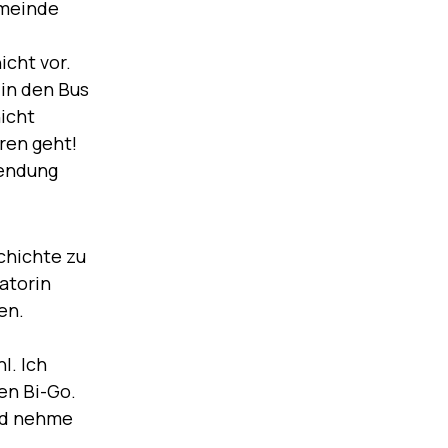
emeinde
icht vor.
 in den Bus
nicht
ren geht!
Sendung
chichte zu
atorin
en.
l. Ich
en Bi-Go.
und nehme