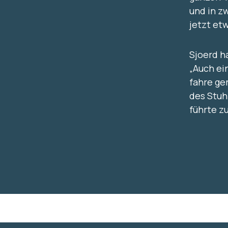
und in z
jetzt et
Sjoerd h
„Auch ein
fahre ge
des Stuh
führte z