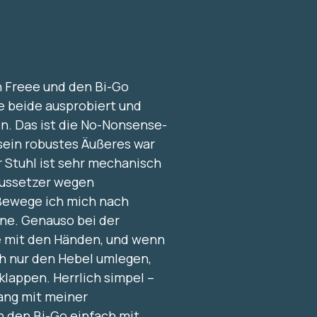
n Freee und den Bi-Go
 beide ausprobiert und
n. Das ist die No-Nonsense-
d sein robustes Äußeres war
 Stuhl ist sehr mechanisch
 Aussetzer wegen
Bewege ich mich nach
rne. Genauso bei der
e mit den Händen, und wenn
h nur den Hebel umlegen,
klappen. Herrlich simpel –
ang mit meiner
h den Bi-Go einfach mit