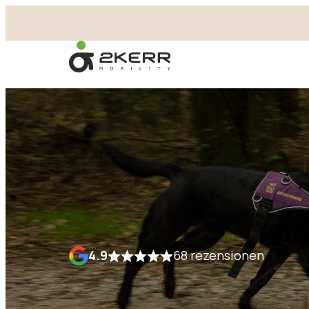
- Home pagina
4.9
68 rezensionen