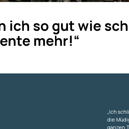
n ich so gut wie s
ente mehr!“
„Ich schl
die Müdi
ganzen 