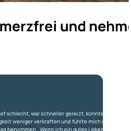
chmerzfrei und nehm
ief schlecht, war schneller gereizt, konnte durch
gkeit weniger verkraften und fühlte mich den
Tag benommen.
‚Wenn ich ein gutes Leben führen