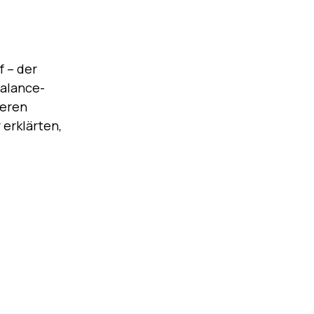
f – der
Balance-
ieren
erklärten,