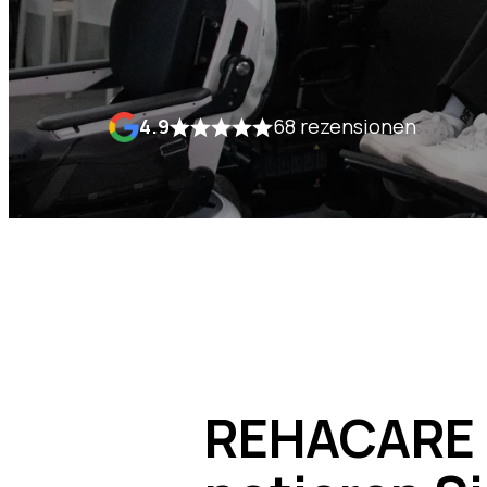
4.9
68 rezensionen
REHACARE 