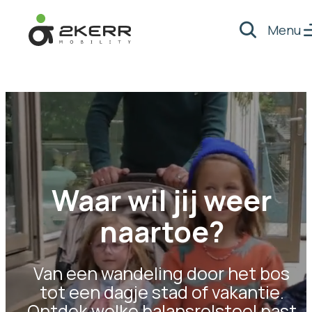
Menu
Zoeken
- Home pagina
Waar wil jij weer
naartoe?
Van een wandeling door het bos
tot een dagje stad of vakantie.
Ontdek welke balansrolstoel past