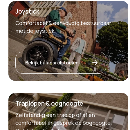
Joystick
Comfortabel & eenvoudig bestuurbaar
met de joystick
Bekijk balansrolstoelen
Traplopen & ooghoogte
Zelfstandig een trap op of af en
comfortabel in gesprek op ooghoogte.