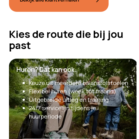
Kies de route die bij jou
past
Huren? Dat kan ook.
Keuze uit meerdere balansrolstoelen
Flexibel huren (week tot maand)
Uitgebreide uitleg en training
24/7 servicelijn tijdens je
huurperiode